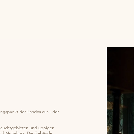
ngspunkt des Landes aus - der
s Feuchtgebieten und üppigen
a und Muhabura. Die Gebäude