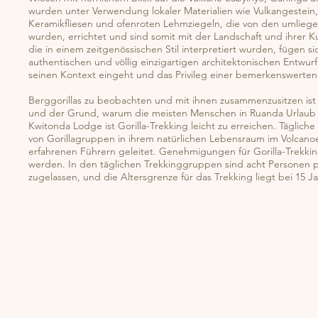
wurden unter Verwendung lokaler Materialien wie Vulkangestein,
Keramikfliesen und ofenroten Lehmziegeln, die von den umlie
wurden, errichtet und sind somit mit der Landschaft und ihrer Ku
die in einem zeitgenössischen Stil interpretiert wurden, fügen si
authentischen und völlig einzigartigen architektonischen Entwur
seinen Kontext eingeht und das Privileg einer bemerkenswerten
Berggorillas zu beobachten und mit ihnen zusammenzusitzen ist 
und der Grund, warum die meisten Menschen in Ruanda Urlaub
Kwitonda Lodge ist Gorilla-Trekking leicht zu erreichen. Tägli
von Gorillagruppen in ihrem natürlichen Lebensraum im Volcano
erfahrenen Führern geleitet. Genehmigungen für Gorilla-Trekki
werden. In den täglichen Trekkinggruppen sind acht Personen pr
zugelassen, und die Altersgrenze für das Trekking liegt bei 15 J