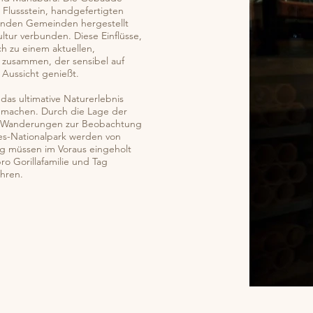
 Flussstein, handgefertigten
genden Gemeinden hergestellt
ltur verbunden. Diese Einflüsse,
ch zu einem aktuellen,
f zusammen, der sensibel auf
 Aussicht genießt.
das ultimative Naturerlebnis
 machen. Durch die Lage der
che Wanderungen zur Beobachtung
es-Nationalpark werden von
ng müssen im Voraus eingeholt
o Gorillafamilie und Tag
ahren.