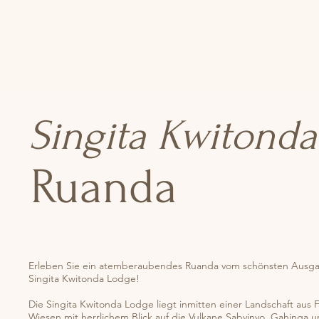
Singita Kwitonda
Ruanda
Erleben Sie ein atemberaubendes Ruanda vom schönsten Ausga
Singita Kwitonda Lodge!
Die Singita Kwitonda Lodge liegt inmitten einer Landschaft au
Wiesen mit herrlichem Blick auf die Vulkane Sabyinyo, Gahing