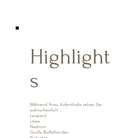
Highlight
s
Während Ihres Aufenthalts sehen Sie
wahrscheinlich...
Leopard
Löwe
Nashorn
Große Büffelherden
Elefanten