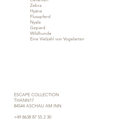
Zebra
Hyäne
Flusspferd
Nyala
Gepard
Wildhunde
Eine Vielzahl von Vogelarten
ESCAPE COLLECTION
THANN17
84544 ASCHAU AM INN
+49 8638 87 55 2 30
INFO@ESCAPE-COLLECTION.COM