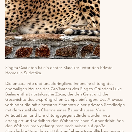
Singita Castleton ist ein echter Klassiker unter den Private
Homes in Südafrika.
Die entspannte und unaufdringliche Inneneinrichtung des
ehemaligen Hauses des Großvaters des Singita-Gründers Luke
Bailes enthält nostalgische Züge, die den Geist und die
Geschichte des ursprünglichen Camps einfangen. Das Anwesen
verbindet die raffiniertesten Elemente einer privaten Safarilodge
mit dem rustikalen Charme eines Bauernhauses. Viele
Antiquitäten und Einrichtungsgegenstände wurden neu
arrangiert und verleihen den Wohnbereichen Authentizität. Von
den Wohnräumen gelangt man nach außen auf große,
überdachte Veranden mit Blick auf ebene Rasenflächen, ein von