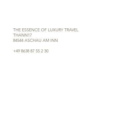
THE ESSENCE OF LUXURY TRAVEL
THANN17
84544 ASCHAU AM INN
+49 8638 87 55 2 30
REQUEST@THE-ESSENCE-OF-LUXURY-TRAVEL.COM
INSTAGRAM
© 2023 by THE ESSENCE OF LUXURY TRAVEL