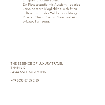
Entspannungstherapien.
Ein Fitnessstudio mit Aussicht - es gibt
keine bessere Möglichkeit, sich fit zu
halten, als bei der Wildbeobachtung.
Privater Chem Chem-Führer und ein
privates Fahrzeug.
THE ESSENCE OF LUXURY TRAVEL
THANN17
84544 ASCHAU AM INN
+49 8638 87 55 2 30
REQUEST@THE-ESSENCE-OF-LUXURY-TRAVEL.COM
INSTAGRAM